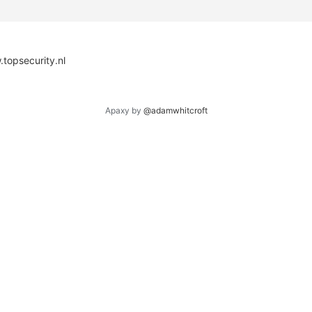
topsecurity.nl
Apaxy by
@adamwhitcroft