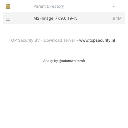
Parent Directory
-
MSFImage_77.9.0.19-r5
84M
TOP Security BV - Download server -
www.topsecurity.nl
Apaxy by
@adamwhitcroft